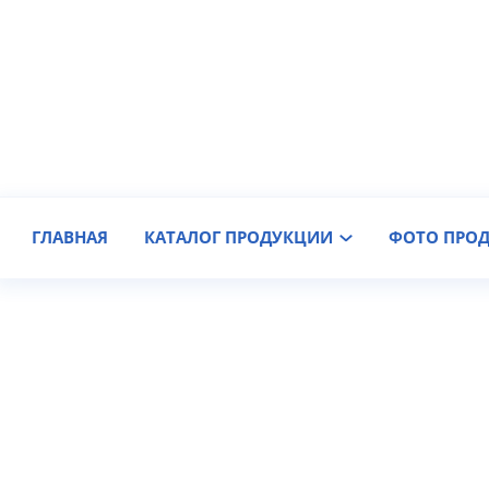
Производитель крановых колес
Доставка по России
ГЛАВНАЯ
КАТАЛОГ ПРОДУКЦИИ
ФОТО ПРО
Барабан крановый. Устрой