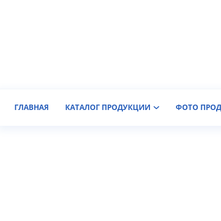
Производитель крановых колес
Доставка по России
ГЛАВНАЯ
КАТАЛОГ ПРОДУКЦИИ
ФОТО ПРО
Редуктор Ц3У